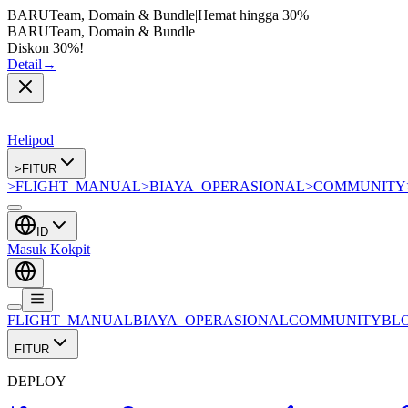
BARU
Team, Domain & Bundle
|
Hemat hingga
30%
BARU
Team, Domain & Bundle
Diskon 30%!
Detail
→
Helipod
>
FITUR
>
FLIGHT_MANUAL
>
BIAYA_OPERASIONAL
>
COMMUNITY
ID
Masuk Kokpit
FLIGHT_MANUAL
BIAYA_OPERASIONAL
COMMUNITY
BL
FITUR
DEPLOY