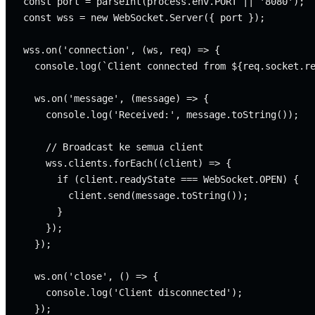
const port = parseInt(process.env.PORT || '8080');

const wss = new WebSocket.Server({ port });

wss.on('connection', (ws, req) => {

  console.log(`Client connected from ${req.socket.re
  ws.on('message', (message) => {

    console.log('Received:', message.toString());

    // Broadcast ke semua client

    wss.clients.forEach((client) => {

      if (client.readyState === WebSocket.OPEN) {

        client.send(message.toString());

      }

    });

  });

  ws.on('close', () => {

    console.log('Client disconnected');

  });
