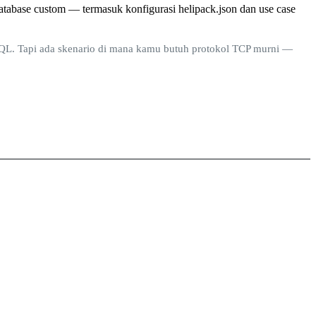
abase custom — termasuk konfigurasi helipack.json dan use case
hQL. Tapi ada skenario di mana kamu butuh protokol TCP murni —