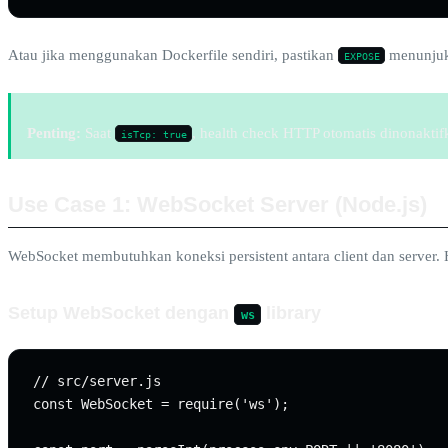
Atau jika menggunakan Dockerfile sendiri, pastikan
menunjuk 
EXPOSE
Penting:
Saat
, health check HTTP otomatis dinonakti
isTcp: true
Use Case 1: WebSocket Server (Node.js)
WebSocket membutuhkan koneksi persistent antara client dan server.
Setup WebSocket dengan
library
ws
// src/server.js

const WebSocket = require('ws');
