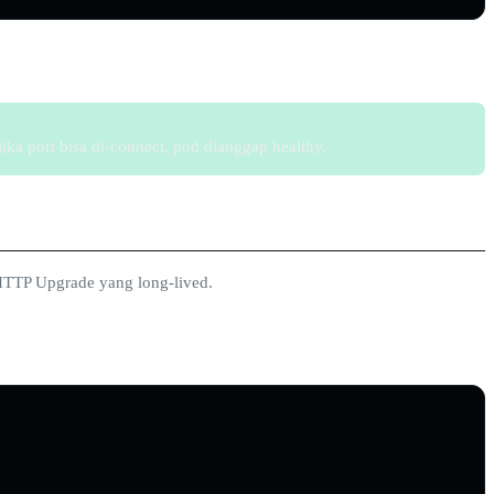
ka port bisa di-connect, pod dianggap healthy.
 HTTP Upgrade yang long-lived.