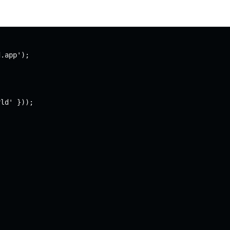
.app');

ld' }));
