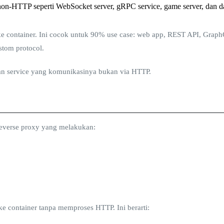
n-HTTP seperti WebSocket server, gRPC service, game server, dan dat
e container. Ini cocok untuk 90% use case: web app, REST API, Grap
stom protocol.
n service yang komunikasinya bukan via HTTP.
everse proxy yang melakukan:
e container tanpa memproses HTTP. Ini berarti: