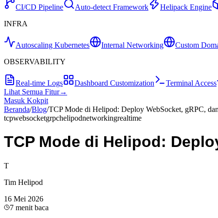
CI/CD Pipeline
Auto-detect Framework
Helipack Engine
INFRA
Autoscaling Kubernetes
Internal Networking
Custom Doma
OBSERVABILITY
Real-time Logs
Dashboard Customization
Terminal Access
Lihat Semua Fitur
→
Masuk Kokpit
Beranda
/
Blog
/
TCP Mode di Helipod: Deploy WebSocket, gRPC, da
tcp
websocket
grpc
helipod
networking
realtime
TCP Mode di Helipod: Depl
T
Tim Helipod
16 Mei 2026
7
menit baca