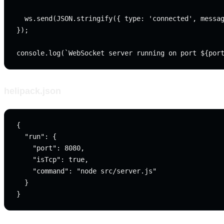
  ws.send(JSON.stringify({ type: 'connected', messag
});

helipack.json
{

  "run": {

    "port": 8080,

    "isTcp": true,

    "command": "node src/server.js"

  }
