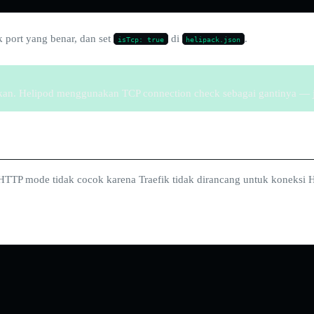
port yang benar, dan set
di
.
isTcp: true
helipack.json
fkan. Helipod menggunakan TCP connection check sebagai gantinya — ji
 HTTP mode tidak cocok karena Traefik tidak dirancang untuk koneksi