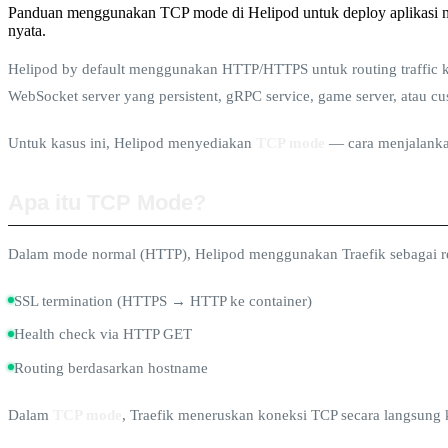
Panduan menggunakan TCP mode di Helipod untuk deploy aplikasi no
nyata.
Helipod by default menggunakan HTTP/HTTPS untuk routing traffic k
WebSocket server yang persistent, gRPC service, game server, atau cu
Untuk kasus ini, Helipod menyediakan
TCP mode
— cara menjalanka
Apa itu TCP Mode?
Dalam mode normal (HTTP), Helipod menggunakan Traefik sebagai r
SSL termination (HTTPS → HTTP ke container)
Health check via HTTP GET
Routing berdasarkan hostname
Dalam
TCP mode
, Traefik meneruskan koneksi TCP secara langsung k