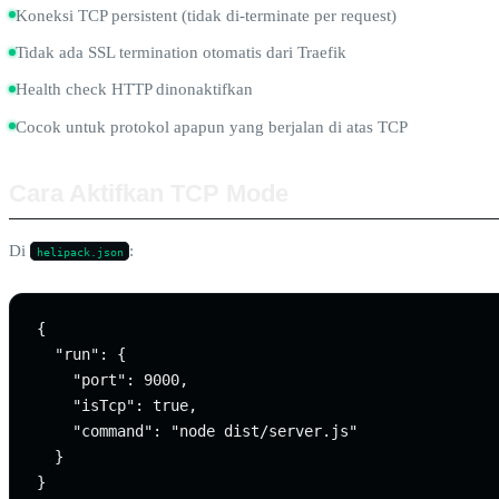
Koneksi TCP persistent (tidak di-terminate per request)
Tidak ada SSL termination otomatis dari Traefik
Health check HTTP dinonaktifkan
Cocok untuk protokol apapun yang berjalan di atas TCP
Cara Aktifkan TCP Mode
Di
:
helipack.json
{

  "run": {

    "port": 9000,

    "isTcp": true,

    "command": "node dist/server.js"

  }
