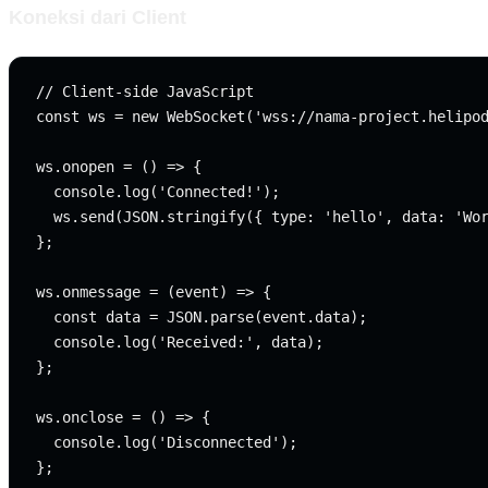
Koneksi dari Client
// Client-side JavaScript

const ws = new WebSocket('wss://nama-project.helipod
ws.onopen = () => {

  console.log('Connected!');

  ws.send(JSON.stringify({ type: 'hello', data: 'Wor
};

ws.onmessage = (event) => {

  const data = JSON.parse(event.data);

  console.log('Received:', data);

};

ws.onclose = () => {

  console.log('Disconnected');
