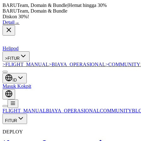
BARU
Team, Domain & Bundle
|
Hemat hingga
30%
BARU
Team, Domain & Bundle
Diskon 30%!
Detail
→
Helipod
>
FITUR
>
FLIGHT_MANUAL
>
BIAYA_OPERASIONAL
>
COMMUNITY
ID
Masuk Kokpit
FLIGHT_MANUAL
BIAYA_OPERASIONAL
COMMUNITY
BL
FITUR
DEPLOY