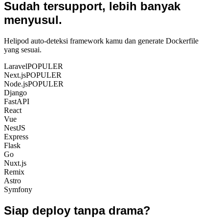
Sudah tersupport, lebih banyak
menyusul.
Helipod auto-deteksi framework kamu dan generate Dockerfile
yang sesuai.
Laravel
POPULER
Next.js
POPULER
Node.js
POPULER
Django
FastAPI
React
Vue
NestJS
Express
Flask
Go
Nuxt.js
Remix
Astro
Symfony
Siap deploy tanpa drama?