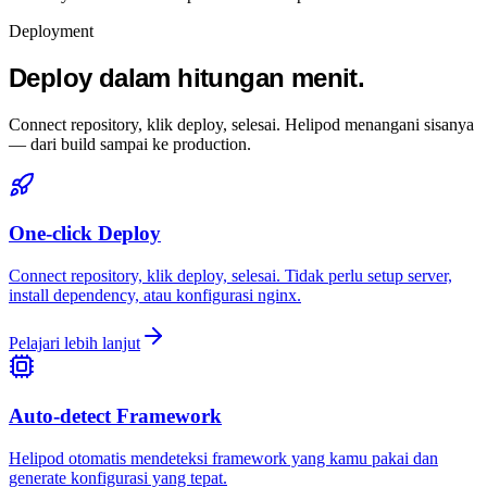
Deployment
Deploy dalam hitungan menit.
Connect repository, klik deploy, selesai. Helipod menangani sisanya
— dari build sampai ke production.
One-click Deploy
Connect repository, klik deploy, selesai. Tidak perlu setup server,
install dependency, atau konfigurasi nginx.
Pelajari lebih lanjut
Auto-detect Framework
Helipod otomatis mendeteksi framework yang kamu pakai dan
generate konfigurasi yang tepat.