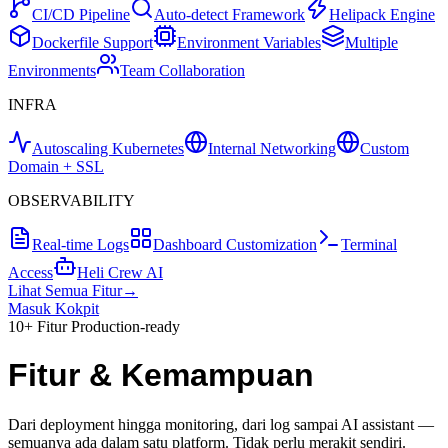
CI/CD Pipeline
Auto-detect Framework
Helipack Engine
Dockerfile Support
Environment Variables
Multiple
Environments
Team Collaboration
INFRA
Autoscaling Kubernetes
Internal Networking
Custom
Domain + SSL
OBSERVABILITY
Real-time Logs
Dashboard Customization
Terminal
Access
Heli Crew AI
Lihat Semua Fitur
→
Masuk Kokpit
10+ Fitur Production-ready
Fitur
&
Kemampuan
Dari deployment hingga monitoring, dari log sampai AI assistant —
semuanya ada dalam satu platform. Tidak perlu merakit sendiri.