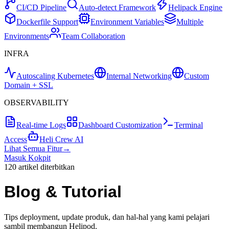
CI/CD Pipeline
Auto-detect Framework
Helipack Engine
Dockerfile Support
Environment Variables
Multiple
Environments
Team Collaboration
INFRA
Autoscaling Kubernetes
Internal Networking
Custom
Domain + SSL
OBSERVABILITY
Real-time Logs
Dashboard Customization
Terminal
Access
Heli Crew AI
Lihat Semua Fitur
→
Masuk Kokpit
120
artikel diterbitkan
Blog &
Tutorial
Tips deployment, update produk, dan hal-hal yang kami pelajari
sambil membangun Helipod.