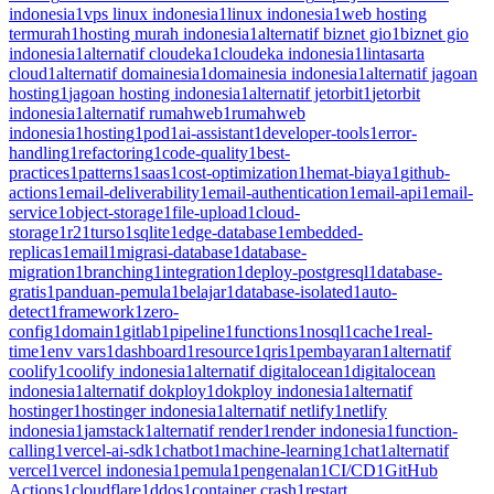
indonesia
1
vps linux indonesia
1
linux indonesia
1
web hosting
termurah
1
hosting murah indonesia
1
alternatif biznet gio
1
biznet gio
indonesia
1
alternatif cloudeka
1
cloudeka indonesia
1
lintasarta
cloud
1
alternatif domainesia
1
domainesia indonesia
1
alternatif jagoan
hosting
1
jagoan hosting indonesia
1
alternatif jetorbit
1
jetorbit
indonesia
1
alternatif rumahweb
1
rumahweb
indonesia
1
hosting
1
pod
1
ai-assistant
1
developer-tools
1
error-
handling
1
refactoring
1
code-quality
1
best-
practices
1
patterns
1
saas
1
cost-optimization
1
hemat-biaya
1
github-
actions
1
email-deliverability
1
email-authentication
1
email-api
1
email-
service
1
object-storage
1
file-upload
1
cloud-
storage
1
r2
1
turso
1
sqlite
1
edge-database
1
embedded-
replicas
1
email
1
migrasi-database
1
database-
migration
1
branching
1
integration
1
deploy-postgresql
1
database-
gratis
1
panduan-pemula
1
belajar
1
database-isolated
1
auto-
detect
1
framework
1
zero-
config
1
domain
1
gitlab
1
pipeline
1
functions
1
nosql
1
cache
1
real-
time
1
env vars
1
dashboard
1
resource
1
qris
1
pembayaran
1
alternatif
coolify
1
coolify indonesia
1
alternatif digitalocean
1
digitalocean
indonesia
1
alternatif dokploy
1
dokploy indonesia
1
alternatif
hostinger
1
hostinger indonesia
1
alternatif netlify
1
netlify
indonesia
1
jamstack
1
alternatif render
1
render indonesia
1
function-
calling
1
vercel-ai-sdk
1
chatbot
1
machine-learning
1
chat
1
alternatif
vercel
1
vercel indonesia
1
pemula
1
pengenalan
1
CI/CD
1
GitHub
Actions
1
cloudflare
1
ddos
1
container crash
1
restart