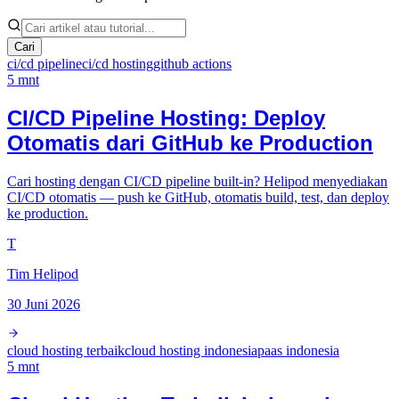
Cari
ci/cd pipeline
ci/cd hosting
github actions
5
mnt
CI/CD Pipeline Hosting: Deploy
Otomatis dari GitHub ke Production
Cari hosting dengan CI/CD pipeline built-in? Helipod menyediakan
CI/CD otomatis — push ke GitHub, otomatis build, test, dan deploy
ke production.
T
Tim Helipod
30 Juni 2026
cloud hosting terbaik
cloud hosting indonesia
paas indonesia
5
mnt