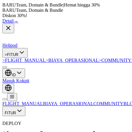
BARU
Team, Domain & Bundle
|
Hemat hingga
30%
BARU
Team, Domain & Bundle
Diskon 30%!
Detail
→
Helipod
>
FITUR
>
FLIGHT_MANUAL
>
BIAYA_OPERASIONAL
>
COMMUNITY
ID
Masuk Kokpit
FLIGHT_MANUAL
BIAYA_OPERASIONAL
COMMUNITY
BL
FITUR
DEPLOY