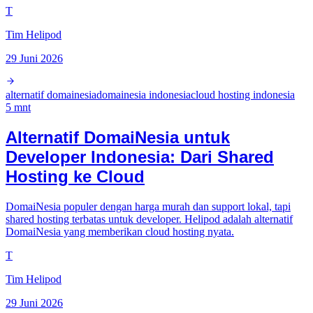
T
Tim Helipod
29 Juni 2026
alternatif domainesia
domainesia indonesia
cloud hosting indonesia
5
mnt
Alternatif DomaiNesia untuk
Developer Indonesia: Dari Shared
Hosting ke Cloud
DomaiNesia populer dengan harga murah dan support lokal, tapi
shared hosting terbatas untuk developer. Helipod adalah alternatif
DomaiNesia yang memberikan cloud hosting nyata.
T
Tim Helipod
29 Juni 2026