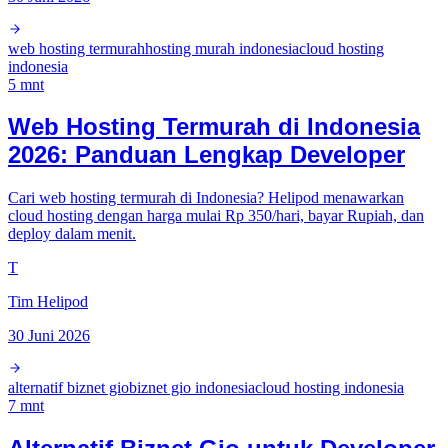
web hosting termurah
hosting murah indonesia
cloud hosting
indonesia
5
mnt
Web Hosting Termurah di Indonesia
2026: Panduan Lengkap Developer
Cari web hosting termurah di Indonesia? Helipod menawarkan
cloud hosting dengan harga mulai Rp 350/hari, bayar Rupiah, dan
deploy dalam menit.
T
Tim Helipod
30 Juni 2026
alternatif biznet gio
biznet gio indonesia
cloud hosting indonesia
7
mnt