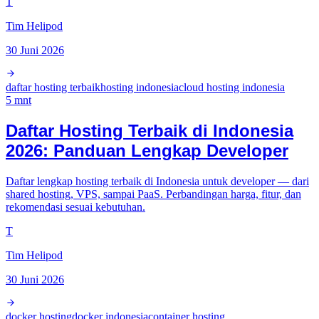
T
Tim Helipod
30 Juni 2026
daftar hosting terbaik
hosting indonesia
cloud hosting indonesia
5
mnt
Daftar Hosting Terbaik di Indonesia
2026: Panduan Lengkap Developer
Daftar lengkap hosting terbaik di Indonesia untuk developer — dari
shared hosting, VPS, sampai PaaS. Perbandingan harga, fitur, dan
rekomendasi sesuai kebutuhan.
T
Tim Helipod
30 Juni 2026
docker hosting
docker indonesia
container hosting