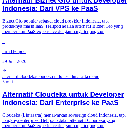
Alternatif Biznet Gio untuk Developer
Indonesia: Dari VPS ke PaaS
Biznet Gio populer sebagai cloud provider Indonesia, tapi
produknya masih IaaS. Helipod adalah alternatif Biznet Gio yang
memberikan PaaS experience dengan harga terjangkau.
T
Tim Helipod
29 Juni 2026
alternatif cloudeka
cloudeka indonesia
lintasarta cloud
5
mnt
Alternatif Cloudeka untuk Developer
Indonesia: Dari Enterprise ke PaaS
Cloudeka (Lintasarta) menawarkan sovereign cloud Indonesia, tapi
harganya enterprise. Helipod adalah alternatif Cloudeka yang
memberikan PaaS experience dengan harga terjangkau.