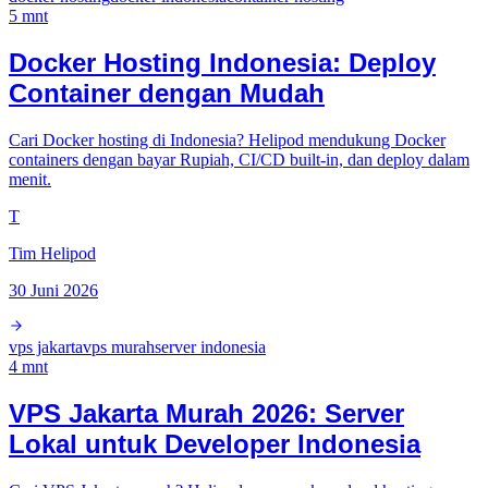
5
mnt
Docker Hosting Indonesia: Deploy
Container dengan Mudah
Cari Docker hosting di Indonesia? Helipod mendukung Docker
containers dengan bayar Rupiah, CI/CD built-in, dan deploy dalam
menit.
T
Tim Helipod
30 Juni 2026
vps jakarta
vps murah
server indonesia
4
mnt
VPS Jakarta Murah 2026: Server
Lokal untuk Developer Indonesia