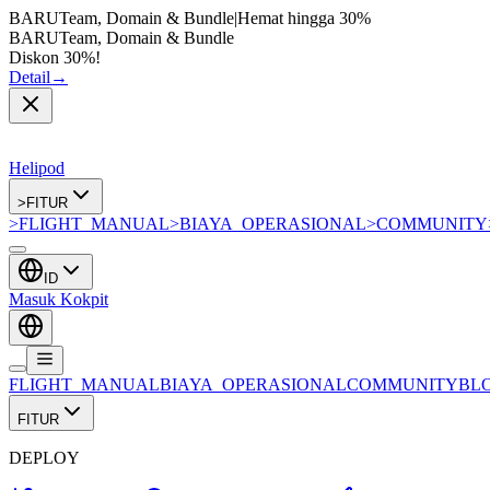
BARU
Team, Domain & Bundle
|
Hemat hingga
30%
BARU
Team, Domain & Bundle
Diskon 30%!
Detail
→
Helipod
>
FITUR
>
FLIGHT_MANUAL
>
BIAYA_OPERASIONAL
>
COMMUNITY
ID
Masuk Kokpit
FLIGHT_MANUAL
BIAYA_OPERASIONAL
COMMUNITY
BL
FITUR
DEPLOY