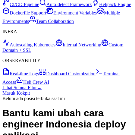
CI/CD Pipeline
Auto-detect Framework
Helipack Engine
Dockerfile Support
Environment Variables
Multiple
Environments
Team Collaboration
INFRA
Autoscaling Kubernetes
Internal Networking
Custom
Domain + SSL
OBSERVABILITY
Real-time Logs
Dashboard Customization
Terminal
Access
Heli Crew AI
Lihat Semua Fitur
→
Masuk Kokpit
Belum ada posisi terbuka saat ini
Bantu kami ubah cara
engineer Indonesia
deploy