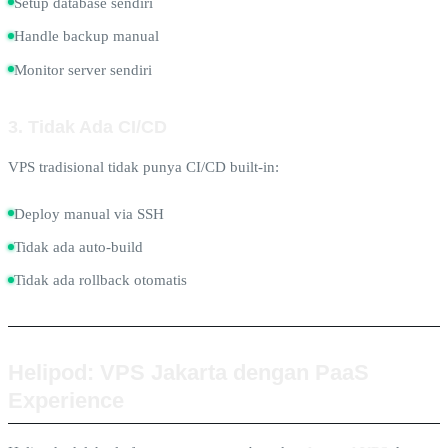
Setup database sendiri
Handle backup manual
Monitor server sendiri
3. Tidak Ada CI/CD
VPS tradisional tidak punya CI/CD built-in:
Deploy manual via SSH
Tidak ada auto-build
Tidak ada rollback otomatis
Helipod: VPS Jakarta dengan PaaS
Experience