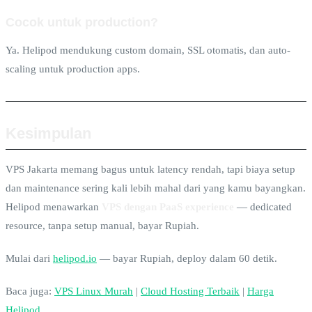
Cocok untuk production?
Ya. Helipod mendukung custom domain, SSL otomatis, dan auto-
scaling untuk production apps.
Kesimpulan
VPS Jakarta memang bagus untuk latency rendah, tapi biaya setup
dan maintenance sering kali lebih mahal dari yang kamu bayangkan.
Helipod menawarkan
VPS dengan PaaS experience
— dedicated
resource, tanpa setup manual, bayar Rupiah.
Mulai dari
helipod.io
— bayar Rupiah, deploy dalam 60 detik.
Baca juga:
VPS Linux Murah
|
Cloud Hosting Terbaik
|
Harga
Helipod