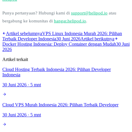
Punya pertanyaan? Hubungi kami di
support@helipod.io
atau
bergabung ke komunitas di
hangar.helipod.io
.
Artikel sebelumnya
VPS Linux Indonesia Murah 2026: Pilihan
Terbaik Developer Indonesia
30 Juni 2026
Artikel berikutnya
Docker Hosting Indonesia: Deploy Container dengan Mudah
30 Juni
2026
Artikel terkait
Cloud Hosting Terbaik Indonesia 2026: Pilihan Developer
Indonesia
30 Juni 2026
·
5
mnt
Cloud VPS Murah Indonesia 2026: Pilihan Terbaik Developer
30 Juni 2026
·
5
mnt