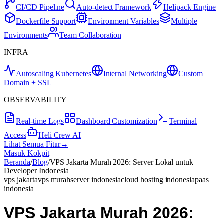
CI/CD Pipeline
Auto-detect Framework
Helipack Engine
Dockerfile Support
Environment Variables
Multiple
Environments
Team Collaboration
INFRA
Autoscaling Kubernetes
Internal Networking
Custom
Domain + SSL
OBSERVABILITY
Real-time Logs
Dashboard Customization
Terminal
Access
Heli Crew AI
Lihat Semua Fitur
→
Masuk Kokpit
Beranda
/
Blog
/
VPS Jakarta Murah 2026: Server Lokal untuk
Developer Indonesia
vps jakarta
vps murah
server indonesia
cloud hosting indonesia
paas
indonesia
VPS Jakarta Murah 2026: