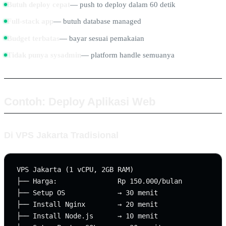
Butuh deploy cepat
— push to deploy dalam 60 detik
Full-stack app
— butuh database managed
Budget terbatas
— bayar sesuai pemakaian
Tidak punya sysadmin
— platform handle semuanya
Contoh: Deploy Aplikasi Web
Di VPS Jakarta Tradisional
VPS Jakarta (1 vCPU, 2GB RAM)

├── Harga:               Rp 150.000/bulan

├── Setup OS             → 30 menit

├── Install Nginx        → 20 menit

├── Install Node.js      → 10 menit
