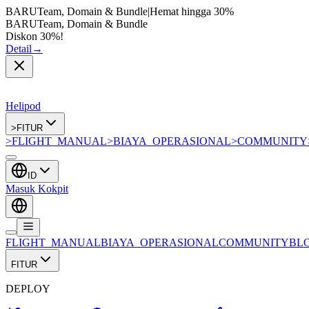
BARU
Team, Domain & Bundle
|
Hemat hingga
30%
BARU
Team, Domain & Bundle
Diskon 30%!
Detail
→
Helipod
>
FITUR
>
FLIGHT_MANUAL
>
BIAYA_OPERASIONAL
>
COMMUNITY
ID
Masuk Kokpit
FLIGHT_MANUAL
BIAYA_OPERASIONAL
COMMUNITY
BL
FITUR
DEPLOY