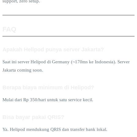
support, zero setup.
FAQ
Apakah Helipod punya server Jakarta?
Saat ini server Helipod di Germany (~170ms ke Indonesia). Server
Jakarta coming soon.
Berapa biaya minimum di Helipod?
Mulai dari Rp 350/hari untuk satu service kecil.
Bisa bayar pakai QRIS?
Ya. Helipod mendukung QRIS dan transfer bank lokal.