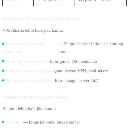
Kapan VPS Jakarta Lebih Baik?
VPS Jakarta lebih baik jika kamu:
Butuh server Jakarta
— Helipod server Indonesia coming
sekarang
soon
Butuh full root access
— konfigurasi OS mendalam
Jalankan non-web apps
— game server, VPN, mail server
Tim sysadmin dedicated
— bisa manage server 24/7
Kapan Helipod Lebih Baik?
Helipod lebih baik jika kamu:
Developer
— fokus ke kode, bukan server