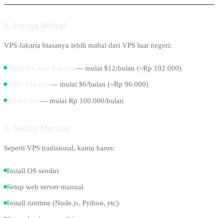
1. Harga Mahal
VPS Jakarta biasanya lebih mahal dari VPS luar negeri:
DigitalOcean Jakarta
— mulai $12/bulan (~Rp 192.000)
Vultr Jakarta
— mulai $6/bulan (~Rp 96.000)
Biznet Gio
— mulai Rp 100.000/bulan
2. Setup Manual
Seperti VPS tradisional, kamu harus:
Install OS sendiri
Setup web server manual
Install runtime (Node.js, Python, etc)