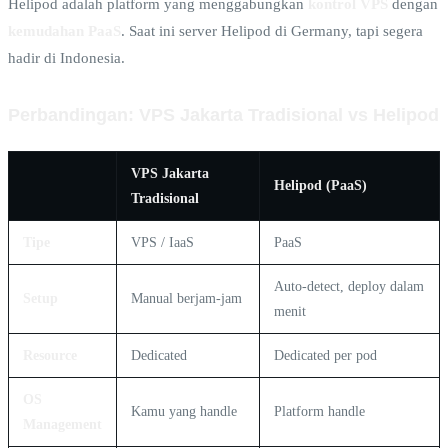
Helipod adalah platform yang menggabungkan
kontrol VPS
dengan
kemudahan PaaS
. Saat ini server Helipod di Germany, tapi segera
hadir di Indonesia.
Perbandingan: VPS Jakarta Tradisional vs Helipod
VPS Jakarta
Helipod (PaaS)
Tradisional
Tipe
VPS / IaaS
PaaS
Auto-detect, deploy dalam
Setup
Manual berjam-jam
menit
Resource
Dedicated
Dedicated per pod
OS
Kamu yang handle
Platform handle
Management