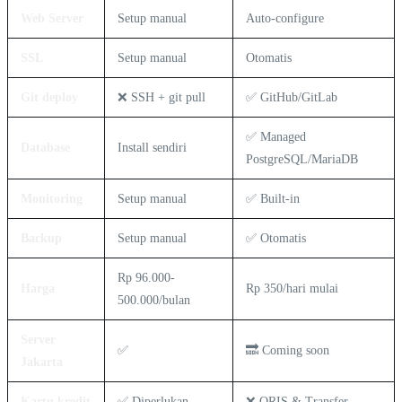
Web Server
Setup manual
Auto-configure
SSL
Setup manual
Otomatis
Git deploy
❌ SSH + git pull
✅ GitHub/GitLab
✅ Managed
Database
Install sendiri
PostgreSQL/MariaDB
Monitoring
Setup manual
✅ Built-in
Backup
Setup manual
✅ Otomatis
Rp 96.000-
Harga
Rp 350/hari mulai
500.000/bulan
Server
✅
🔜 Coming soon
Jakarta
Kartu kredit
✅ Diperlukan
❌ QRIS & Transfer