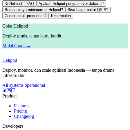
Di Helipod
FAQ
Apakah Helipod punya server Jakarta?
Berapa biaya minimum di Helipod?
Bisa bayar pakai QRIS?
Cocok untuk production?
Kesimpulan
Coba Helipod
Deploy gratis, tanpa kartu kredit.
Mulai Gratis →
Helipod
Deploy, monitor, dan scale aplikasi Indonesia — tanpa drama
infrastruktur.
All systems operational
Product
Features
Pricing
Changelog
Developers