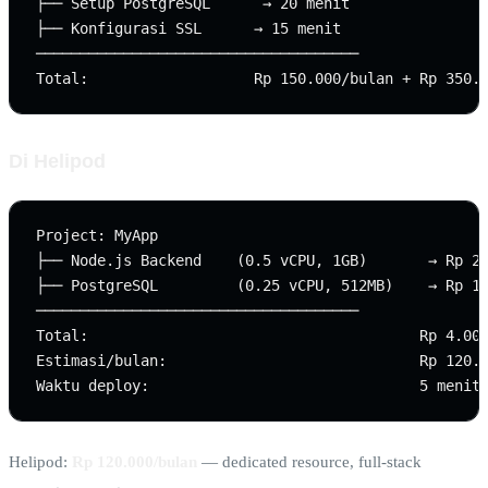
├── Setup PostgreSQL      → 20 menit

├── Konfigurasi SSL      → 15 menit

─────────────────────────────────────

Di Helipod
Project: MyApp

├── Node.js Backend    (0.5 vCPU, 1GB)       → Rp 2.
├── PostgreSQL         (0.25 vCPU, 512MB)    → Rp 1.
─────────────────────────────────────

Total:                                      Rp 4.000
Estimasi/bulan:                             Rp 120.0
Helipod:
Rp 120.000/bulan
— dedicated resource, full-stack