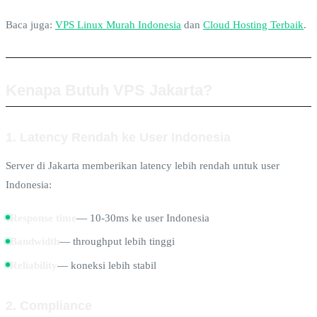
Baca juga:
VPS Linux Murah Indonesia
dan
Cloud Hosting Terbaik
.
Kenapa Butuh VPS Jakarta?
1. Latency Rendah ke User Indonesia
Server di Jakarta memberikan latency lebih rendah untuk user
Indonesia:
Response time
— 10-30ms ke user Indonesia
Bandwidth
— throughput lebih tinggi
Reliability
— koneksi lebih stabil
2. Compliance